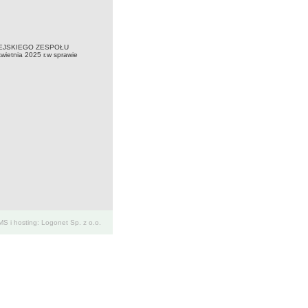
MIEJSKIEGO ZESPOŁU
nia 2025 r.w sprawie
S i hosting: Logonet Sp. z o.o.