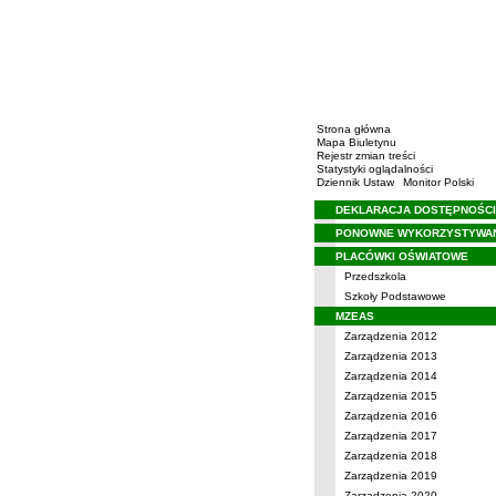
Strona główna
Mapa Biuletynu
Rejestr zmian treści
Statystyki oglądalności
Dziennik Ustaw
Monitor Polski
DEKLARACJA DOSTĘPNOŚCI
Menu
PONOWNE WYKORZYSTYWA
PLACÓWKI OŚWIATOWE
Przedszkola
Szkoły Podstawowe
MZEAS
Zarządzenia 2012
Zarządzenia 2013
Zarządzenia 2014
Zarządzenia 2015
Zarządzenia 2016
Zarządzenia 2017
Zarządzenia 2018
Zarządzenia 2019
Zarządzenia 2020