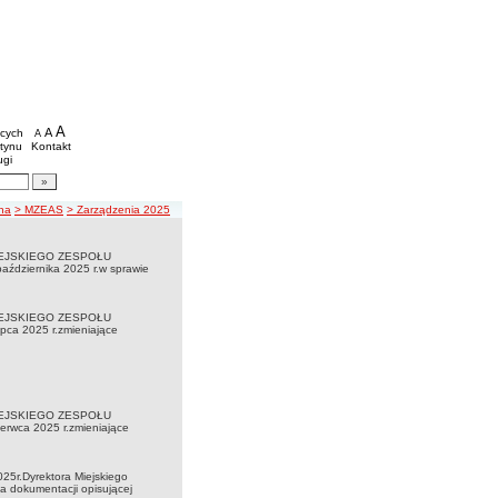
n Informacji Publicznej Inowrocławskich Plac
we
A
powiększ czcionkę
A
standardowy rozmiar czcionki
ących
A
pomniejsz czcionkę
etynu
Kontakt
ugi
artykułów
gacji
na
> MZEAS
> Zarządzenia 2025
MIEJSKIEGO ZESPOŁU
iernika 2025 r.w sprawie
MIEJSKIEGO ZESPOŁU
 2025 r.zmieniające
MIEJSKIEGO ZESPOŁU
ca 2025 r.zmieniające
25r.Dyrektora Miejskiego
a dokumentacji opisującej