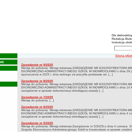
Biulety
Menu dodatko
Dla słabowidz
Redakcja Biul
Instrukcja obsł
Wyszukiwarka 
Szukaj
ścieżka nawi
Strona głów
NIE
Zarządzenia 2025
Zarządzenie nr 9/2025
Zarządzenia 2025
Wersja do pobrania: Wersja tekstowa:ZARZĄDZENIE NR 9/2025DYREKTORA 
EKONOMICZNO-ADMINISTRACYJNEGO SZKÓŁ W INOWROCŁAWIU z dnia 29 paźdz
wyznaczenia w 2025 r. dnia wolnego od pracyNa podstawie art. [...]
Zarządzenie nr 8/2025
Wersja do pobrania: Wersja tekstowa:ZARZĄDZENIE NR 8/2025DYREKTORA 
EKONOMICZNO-ADMINISTRACYJNEGO-SZKÓŁ W INOWROCŁAWIU z dnia 14 lipca
zarządzenie w sprawie dokumentacji określającej zasady [...]
Zarządzenie nr 7/2025
Wersja do pobrania: [...]
Zarządzenie nr 6/2025
Wersja do pobrania: Wersja tekstowa:ZARZĄDZENIE NR 6/2025DYREKTORA 
EKONOMICZNO-ADMINISTRACYJNEGO-SZKÓŁ W INOWROCŁAWIU z dnia 4 czerw
zarządzenie w sprawie dokumentacji określającej zasady [...]
Zarządzenie nr 5/2025
Wersja do pobrania: Wersja tekstowa:Zarządzenie nr 5/2025r.z dnia 4 czerwca 20
Zespołu Ekonomiczno-Administracyjnego Szkół w Inowrocławiu w sprawie ustaleni