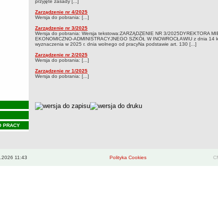
przyjęte zasady [...]
Zarządzenie nr 4/2025
Wersja do pobrania: [...]
Zarządzenie nr 3/2025
Wersja do pobrania: Wersja tekstowa:ZARZĄDZENIE NR 3/2025DYREKTORA 
EKONOMICZNO-ADMINISTRACYJNEGO SZKÓŁ W INOWROCŁAWIU z dnia 14 kwiet
wyznaczenia w 2025 r. dnia wolnego od pracyNa podstawie art. 130 [...]
Zarządzenie nr 2/2025
Wersja do pobrania: [...]
Zarządzenie nr 1/2025
Wersja do pobrania: [...]
metryczka
O PRACY
.2026 11:43
Polityka Cookies
CM