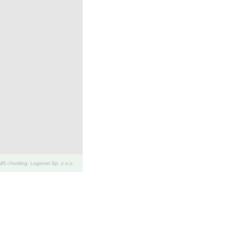
S i hosting: Logonet Sp. z o.o.