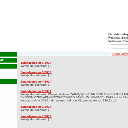
Biulety
Menu dodatko
Dla słabowidz
Redakcja Biul
Instrukcja obsł
Wyszukiwarka 
Szukaj
ścieżka nawi
Strona głów
NIE
Zarządzenia 2014
Zarządzenie nr 6/2014
Zarządzenia 2014
Wersja do pobrania: [...]
Zarządzenie nr 5/2014
Wersja do pobrania: [...]
Zarządzenie nr 4/2014
Wersja do pobrania: [...]
Zarządzenie nr 3/2014
Wersja do pobrania: Wersja tekstowa:ZARZĄDZENIE NR 3/2014DYREKTORA 
EKONOMICZNO-ADMINISTRACYJNEGO SZKÓŁ W INOWROCŁAWIU z dnia 1 kwietn
wyznaczenia w 2014 r. dni wolnych od pracyNa podstawie art. 130 § [...]
Zarządzenie nr 2/2014
Wersja do pobrania: [...]
Zarządzenie nr 1/2014
Wersja do pobrania: [...]