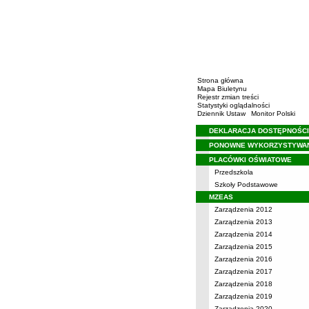
Strona główna
Mapa Biuletynu
Rejestr zmian treści
Statystyki oglądalności
Dziennik Ustaw
Monitor Polski
DEKLARACJA DOSTĘPNOŚCI
Menu
PONOWNE WYKORZYSTYWA
PLACÓWKI OŚWIATOWE
Przedszkola
Szkoły Podstawowe
MZEAS
Zarządzenia 2012
Zarządzenia 2013
Zarządzenia 2014
Zarządzenia 2015
Zarządzenia 2016
Zarządzenia 2017
Zarządzenia 2018
Zarządzenia 2019
Zarządzenia 2020