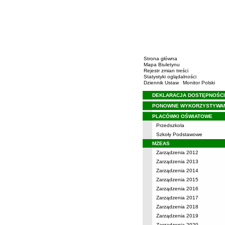
Strona główna
Mapa Biuletynu
Rejestr zmian treści
Statystyki oglądalności
Dziennik Ustaw
Monitor Polski
DEKLARACJA DOSTĘPNOŚCI
Menu
PONOWNE WYKORZYSTYWA
PLACÓWKI OŚWIATOWE
Przedszkola
Szkoły Podstawowe
MZEAS
Zarządzenia 2012
Zarządzenia 2013
Zarządzenia 2014
Zarządzenia 2015
Zarządzenia 2016
Zarządzenia 2017
Zarządzenia 2018
Zarządzenia 2019
Zarządzenia 2020