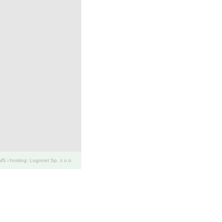
S i hosting: Logonet Sp. z o.o.