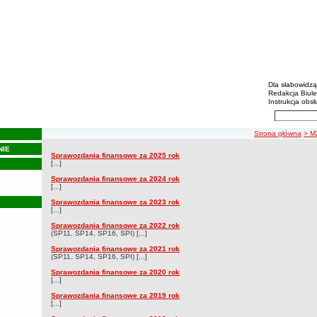
Biulety
Menu dodatko
Dla słabowidz
Redakcja Biul
Instrukcja obsł
Wyszukiwarka 
Szukaj
ścieżka nawigacji
Strona główna
> M
NIE
Sprawozdania finansowe
Sprawozdania finansowe za 2025 rok
Sprawozdania finansowe
[...]
Sprawozdania finansowe za 2024 rok
[...]
Sprawozdania finansowe za 2023 rok
[...]
Sprawozdania finansowe za 2022 rok
(SP11, SP14, SP16, SPI) [...]
Sprawozdania finansowe za 2021 rok
(SP11, SP14, SP16, SPI) [...]
Sprawozdania finansowe za 2020 rok
[...]
Sprawozdania finansowe za 2019 rok
[...]