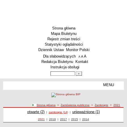
Strona główna
Mapa Biuletynu
Rejestr zmian treści
Statystyki oglądalności
Dziennik Ustaw
Monitor Polski
Menu dodatkowe
Dla słabowidzących
A
powiększ czcionkę
A
standardowy rozmiar czcionki
A
pomniejsz czcionkę
Redakcja Biuletynu
Kontakt
Instrukcja obsługi
Wyszukiwarka artykułów
Szukaj
MENU
Menu
DEKLARACJA DOSTĘPNOŚCI
PONOWNE WYKORZYSTYWANIE
PLACÓWKI OŚWIATOWE
ścieżka nawigacji
Strona główna
>
Zamówienia publiczne
>
Zamknięte
>
2021
Przedszkola
Zamówienia publiczne
Zamówienia publiczne
otwarte (2)
Zamówienia publiczne
unieważnione (1)
Zamówienia publiczne zamknięte z 2021 roku
|
zamknięte (14)
|
Szkoły Podstawowe
Zamówienia publiczne z roku
2021
|
Zamówienia publiczne z roku
2018
|
Zamówienia publiczne z roku
2017
|
Zamówienia publiczne z roku
2015
|
Zamówienia publiczne z roku
2014
MZEAS