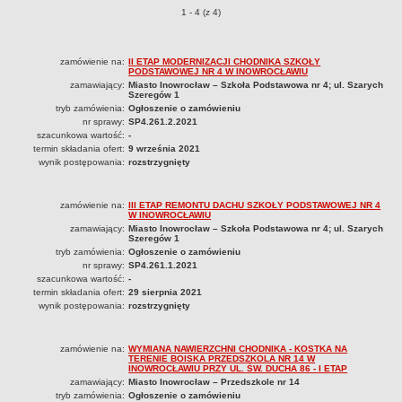
Zarządzenia 2012
Zamówienia publiczne o pozycjach
1 - 4 (z 4)
Zarządzenia 2013
Zarządzenia 2014
zamówienie na:
II ETAP MODERNIZACJI CHODNIKA SZKOŁY
PODSTAWOWEJ NR 4 W INOWROCŁAWIU
Zarządzenia 2015
zamawiający:
Miasto Inowrocław – Szkoła Podstawowa nr 4; ul. Szarych
Szeregów 1
Zarządzenia 2016
tryb zamówienia:
Ogłoszenie o zamówieniu
nr sprawy:
SP4.261.2.2021
Zarządzenia 2017
szacunkowa wartość:
-
termin składania ofert:
Zarządzenia 2018
9 września 2021
wynik postępowania:
rozstrzygnięty
Zarządzenia 2019
Zarządzenia 2020
zamówienie na:
III ETAP REMONTU DACHU SZKOŁY PODSTAWOWEJ NR 4
W INOWROCŁAWIU
Zarządzenia 2021
zamawiający:
Miasto Inowrocław – Szkoła Podstawowa nr 4; ul. Szarych
Szeregów 1
Zarządzenia 2022
tryb zamówienia:
Ogłoszenie o zamówieniu
Zarządzenia 2023
nr sprawy:
SP4.261.1.2021
szacunkowa wartość:
-
Zarządzenia 2024
termin składania ofert:
29 sierpnia 2021
wynik postępowania:
rozstrzygnięty
Zarządzenia 2025
Zarządzenia 2026
zamówienie na:
WYMIANA NAWIERZCHNI CHODNIKA - KOSTKA NA
Kontrola zarządcza
TERENIE BOISKA PRZEDSZKOLA NR 14 W
INOWROCŁAWIU PRZY UL. ŚW. DUCHA 86 - I ETAP
Sprawozdania finansowe
zamawiający:
Miasto Inowrocław – Przedszkole nr 14
tryb zamówienia:
Ogłoszenie o zamówieniu