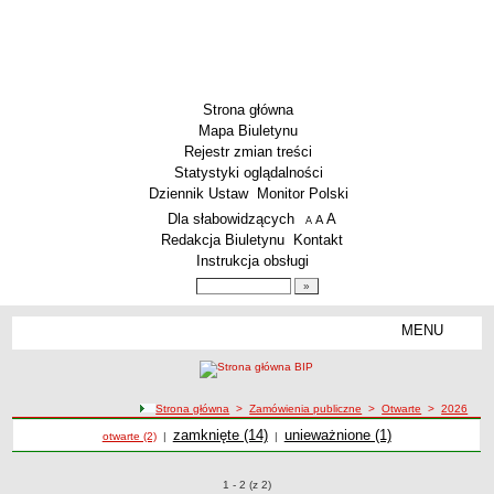
Strona główna
Mapa Biuletynu
Rejestr zmian treści
Statystyki oglądalności
Dziennik Ustaw
Monitor Polski
Menu dodatkowe
Dla słabowidzących
A
powiększ czcionkę
A
standardowy rozmiar czcionki
A
pomniejsz czcionkę
Redakcja Biuletynu
Kontakt
Instrukcja obsługi
Wyszukiwarka artykułów
Szukaj
MENU
Menu
DEKLARACJA DOSTĘPNOŚCI
PONOWNE WYKORZYSTYWANIE
PLACÓWKI OŚWIATOWE
ścieżka nawigacji
Strona główna
>
Zamówienia publiczne
>
Otwarte
>
2026
Przedszkola
Zamówienia publiczne
Zamówienia publiczne
zamknięte (14)
Zamówienia publiczne
unieważnione (1)
Zamówienia publiczne otwarte z 2026 roku
otwarte (2)
|
|
Szkoły Podstawowe
MZEAS
Zamówienia publiczne o pozycjach
1 - 2 (z 2)