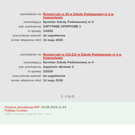
Zarządzenia 2012
Zarządzenia 2013
zamówienie na:
Remont sali nr 26 w Szkole Podstawowej nr 4 w
Inowrocławiu
Zarządzenia 2014
zamawiający:
Dyrektor Szkoły Podstawowej nr 4
Zarządzenia 2015
tryb zamówienia:
ZAPYTANIE OFERTOWE 1
nr sprawy:
1/2026
Zarządzenia 2016
szacunkowa wartość:
do uzgodnienia
termin składania ofert:
14 maja 2026
Zarządzenia 2017
Zarządzenia 2018
zamówienie na:
Remont sali nr 210-211 w Szkole Podstawowej nr 4 w
Zarządzenia 2019
Inowrocławiu
zamawiający:
Dyrektor Szkoły Podstawowej nr 4
Zarządzenia 2020
tryb zamówienia:
Zapytanie ofertowe 2
nr sprawy:
2/2026
Zarządzenia 2021
szacunkowa wartość:
do uzgodnienia
termin składania ofert:
14 maja 2026
Zarządzenia 2022
Zarządzenia 2023
Zamówienia publiczne o pozycjach
1 - 2 (z 2)
Zarządzenia 2024
Zarządzenia 2025
Ostatnia aktualizacja BIP:
04.08.2026 11:43
Polityka Cookies
Zarządzenia 2026
CMS i hosting: Logonet Sp. z o.o.
Kontrola zarządcza
Sprawozdania finansowe