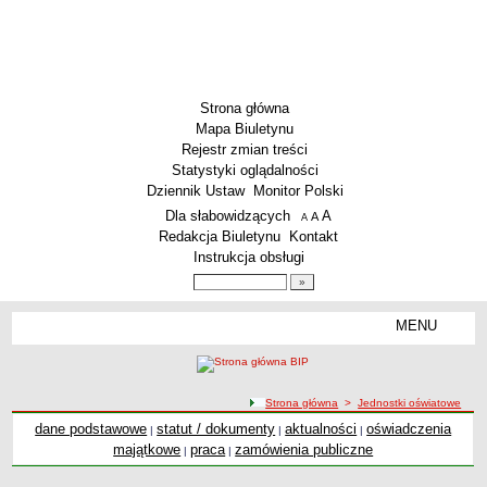
Strona główna
Mapa Biuletynu
Rejestr zmian treści
Statystyki oglądalności
Dziennik Ustaw
Monitor Polski
Menu dodatkowe
Dla słabowidzących
A
powiększ czcionkę
A
standardowy rozmiar czcionki
A
pomniejsz czcionkę
Redakcja Biuletynu
Kontakt
Instrukcja obsługi
Wyszukiwarka artykułów
Szukaj
MENU
Menu
DEKLARACJA DOSTĘPNOŚCI
PONOWNE WYKORZYSTYWANIE
PLACÓWKI OŚWIATOWE
ścieżka nawigacji
Strona główna
>
Jednostki oświatowe
Przedszkola
dane podstawowe
statut / dokumenty
aktualności
oświadczenia
|
|
|
majątkowe
praca
zamówienia publiczne
Szkoły Podstawowe
|
|
MZEAS