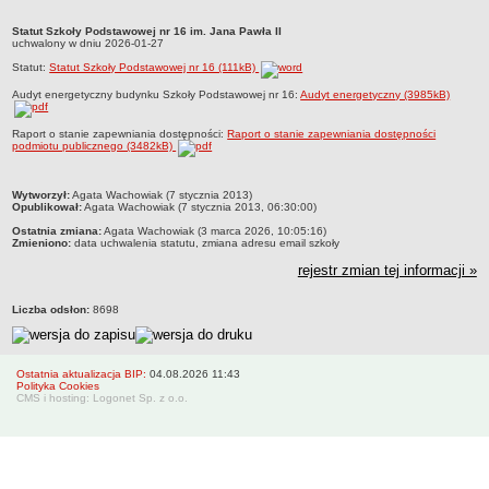
Zarządzenia 2012
Statut Szkoły Podstawowej nr 16 im. Jana Pawła II
Zarządzenia 2013
Statut Szkoły Podstawowej nr 16 im. Jana Pawła II uchwalony w dniu 2026-01-
uchwalony w dniu 2026-01-27
27Statut: {Statut}Audyt energetyczny budynku Szkoły Podstawowej nr 16:
Statut:
Zarządzenia 2014
Statut Szkoły Podstawowej nr 16 (111kB)
{audyt}Raport o stanie zapewniania dostępności: {Raport}
Audyt energetyczny budynku Szkoły Podstawowej nr 16:
Audyt energetyczny (3985kB)
Zarządzenia 2015
Zarządzenia 2016
Raport o stanie zapewniania dostępności:
Raport o stanie zapewniania dostępności
podmiotu publicznego (3482kB)
Zarządzenia 2017
Zarządzenia 2018
metryczka
Wytworzył:
Agata Wachowiak (7 stycznia 2013)
Opublikował:
Agata Wachowiak (7 stycznia 2013, 06:30:00)
Zarządzenia 2019
Ostatnia zmiana:
Agata Wachowiak (3 marca 2026, 10:05:16)
Zarządzenia 2020
Zmieniono:
data uchwalenia statutu, zmiana adresu email szkoły
Zarządzenia 2021
rejestr zmian tej informacji »
Zarządzenia 2022
Liczba odsłon:
8698
Zarządzenia 2023
Zarządzenia 2024
Ostatnia aktualizacja BIP:
04.08.2026 11:43
Zarządzenia 2025
Polityka Cookies
CMS i hosting: Logonet Sp. z o.o.
Zarządzenia 2026
Kontrola zarządcza
Sprawozdania finansowe