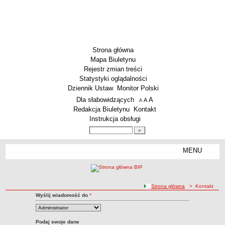
Strona główna
Mapa Biuletynu
Rejestr zmian treści
Statystyki oglądalności
Dziennik Ustaw
Monitor Polski
Menu dodatkowe
Dla słabowidzących
A
powiększ czcionkę
A
standardowy rozmiar czcionki
A
pomniejsz czcionkę
Redakcja Biuletynu
Kontakt
Instrukcja obsługi
Wyszukiwarka artykułów
Szukaj
MENU
Menu
DEKLARACJA DOSTĘPNOŚCI
PONOWNE WYKORZYSTYWANIE
PLACÓWKI OŚWIATOWE
ścieżka nawigacji
Strona główna
> Kontakt
Kontakt z Redakcją BIP
Przedszkola
Wyślij wiadomość do
*
Kontakt
Szkoły Podstawowe
MZEAS
Podaj swoje dane