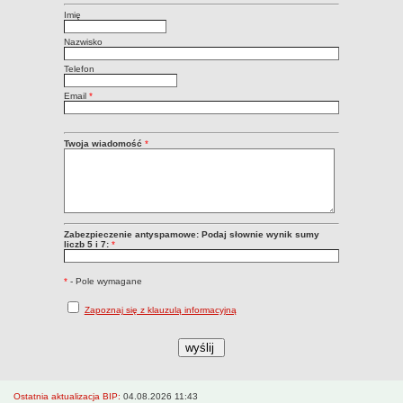
Zarządzenia 2012
Imię
Zarządzenia 2013
Nazwisko
Zarządzenia 2014
Telefon
Zarządzenia 2015
Email
*
Zarządzenia 2016
Zarządzenia 2017
Twoja wiadomość
*
Zarządzenia 2018
Zarządzenia 2019
Zarządzenia 2020
Zarządzenia 2021
Zabezpieczenie antyspamowe: Podaj słownie wynik sumy
Zarządzenia 2022
liczb 5 i 7:
*
Zarządzenia 2023
*
- Pole wymagane
Zarządzenia 2024
Zapoznaj się z klauzulą informacyjną
Zarządzenia 2025
Zarządzenia 2026
Kontrola zarządcza
Sprawozdania finansowe
Ostatnia aktualizacja BIP:
04.08.2026 11:43