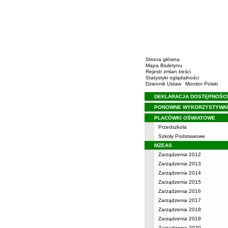
Strona główna
Mapa Biuletynu
Rejestr zmian treści
Statystyki oglądalności
Dziennik Ustaw
Monitor Polski
DEKLARACJA DOSTĘPNOŚCI
Menu
PONOWNE WYKORZYSTYWA
PLACÓWKI OŚWIATOWE
Przedszkola
Szkoły Podstawowe
MZEAS
Zarządzenia 2012
Zarządzenia 2013
Zarządzenia 2014
Zarządzenia 2015
Zarządzenia 2016
Zarządzenia 2017
Zarządzenia 2018
Zarządzenia 2019
Zarządzenia 2020