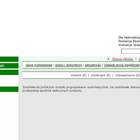
Biulety
Menu dodatko
Dla słabowidz
Redakcja Biul
Instrukcja obsł
Wyszukiwarka 
Szukaj
ścieżka nawigacji
Strona główna
>
dane podstawowe
|
statut / dokumenty
|
aktualności
|
oświadczenia majątkowe
NIE
Zamówienia publiczne otwarte
Zamówienia publiczne
otwarte (0)
|
Zamówienia publiczne
zamknięte (0)
|
Zamówienia publ
unieważnione (0)
Zamówienia publiczne zostały pogrupowane automatycznie, na podstawie statusu
podkatalog spośród widocznych powyżej.