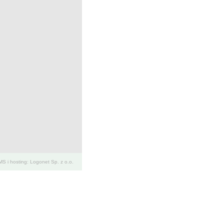
S i hosting: Logonet Sp. z o.o.