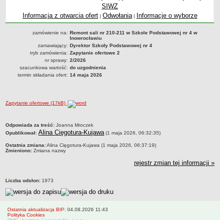
Zarządzenia 2012
SIWZ
Informacja z otwarcia ofert
Odwołania
Informacje o wyborze
|
|
Zarządzenia 2013
Zarządzenia 2014
zamówienie na:
Remont sali nr 210-211 w Szkole Podstawowej nr 4 w
Inowrocławiu
Zarządzenia 2015
zamawiający:
Dyrektor Szkoły Podstawowej nr 4
tryb zamówienia:
Zapytanie ofertowe 2
Zarządzenia 2016
nr sprawy:
2/2026
szacunkowa wartość:
do uzgodnienia
Zarządzenia 2017
termin składania ofert:
14 maja 2026
Zarządzenia 2018
Zarządzenia 2019
Zapytanie ofertowe (17kB)
Zarządzenia 2020
Zarządzenia 2021
metryczka
Odpowiada za treść:
Joanna Mroczek
Alina Cięgotura-Kujawa
Zarządzenia 2022
Opublikował:
(1 maja 2026, 06:32:35)
Ostatnia zmiana:
Zarządzenia 2023
Alina Cięgotura-Kujawa (1 maja 2026, 06:37:19)
Zmieniono:
Zmiana nazwy
Zarządzenia 2024
rejestr zmian tej informacji »
Zarządzenia 2025
Liczba odsłon:
1973
Zarządzenia 2026
Kontrola zarządcza
Sprawozdania finansowe
Ostatnia aktualizacja BIP:
04.08.2026 11:43
Polityka Cookies