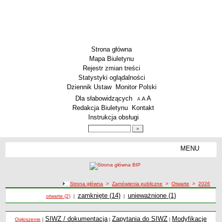
Strona główna
Mapa Biuletynu
Rejestr zmian treści
Statystyki oglądalności
Dziennik Ustaw
Monitor Polski
Menu dodatkowe
Dla słabowidzących
A
powiększ czcionkę
A
standardowy rozmiar czcionki
A
pomniejsz czcionkę
Redakcja Biuletynu
Kontakt
Instrukcja obsługi
Wyszukiwarka artykułów
Szukaj
MENU
Menu
DEKLARACJA DOSTĘPNOŚCI
PONOWNE WYKORZYSTYWANIE
PLACÓWKI OŚWIATOWE
ścieżka nawigacji
Strona główna
>
Zamówienia publiczne
>
Otwarte
>
2026
Przedszkola
Zamówienia publiczne
Zamówienia publiczne
zamknięte (14)
Zamówienia publiczne
unieważnione (1)
otwarte (2)
|
|
Szkoły Podstawowe
MZEAS
SIWZ / dokumentacja
Zapytania do SIWZ
Modyfikacje
Ogłoszenie
|
|
|